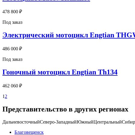
478 800 ₽
Под заказ
Электрический мотоцикл Engtian TH
486 000 ₽
Под заказ
Гоночный мотоцикл Engtian Th134
462 060 ₽
1
2
Представительство в других регионах
Дальневосточный
Северо-Западный
Южный
Центральный
Сибир
Благовещенск