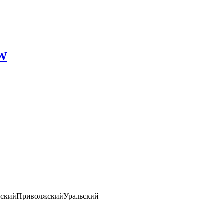
GW
ский
Приволжский
Уральский