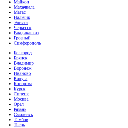
Майкоп
Махачкала
Магас
Нальчик
Элиста
Черкесск
Владикавказ
Грозный
Симферополь
Белгород
Брянск
Владимир
Воронеж
Иваново
Калуга
Кострома
Курск
Липецк
Москва
Орел
Рязань
Смоленск
Тамбов
Тверь