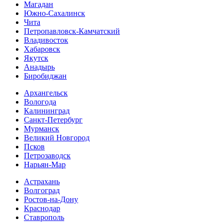
Магадан
Южно-Сахалинск
Чита
Петропавловск-Камчатский
Владивосток
Хабаровск
Якутск
Анадырь
Биробиджан
Архангельск
Вологода
Калининград
Санкт-Петербург
Мурманск
Великий Новгород
Псков
Петрозаводск
Нарьян-Мар
Астрахань
Волгоград
Ростов-на-Дону
Краснодар
Ставрополь