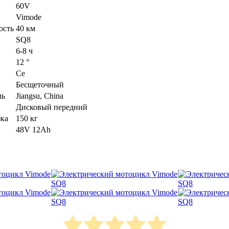
60V
Vimode
ость
40 км
SQ8
6-8 ч
12 °
Ce
Бесщеточный
ль
Jiangsu, China
Дисковый передний
зка
150 кг
48V 12Ah