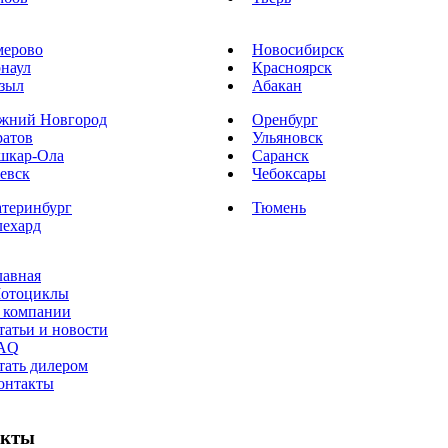
мерово
Новосибирск
рнаул
Красноярск
зыл
Абакан
жний Новгород
Оренбург
ратов
Ульяновск
шкар-Ола
Саранск
евск
Чебоксары
атеринбург
Тюмень
лехард
лавная
отоциклы
 компании
татьи и новости
AQ
тать дилером
онтакты
акты