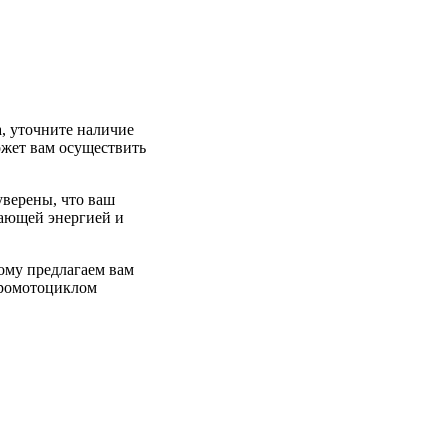
, уточните наличие
ожет вам осуществить
уверены, что ваш
сающей энергией и
ому предлагаем вам
тромотоциклом