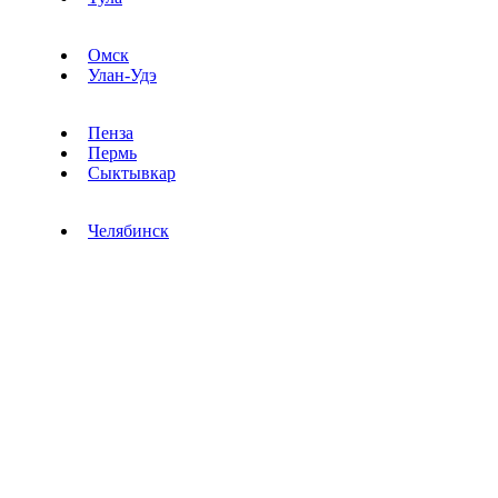
Омск
Улан-Удэ
Пенза
Пермь
Сыктывкар
Челябинск