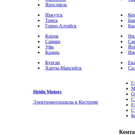
Ярославль
Иркутск
Ке
Томск
Ба
Горно-Алтайск
Кы
Киров
Ни
Самара
Са
Уфа
Йо
Казань
Иж
Курган
Ек
Ханты-Мансийск
Са
Г
М
Heidu Motors
О
С
Электромотоциклы в Костроме
F
С
К
Конт