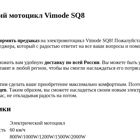
ий мотоцикл Vimode SQ8
ормить предзаказ
на электромотоцикл Vimode SQ8! Пожалуйста
еджера, который с радостью ответит на все ваши вопросы и пом
ложить вам удобную
доставку по всей России
. Вы можете быть 
тавят в любой регион, чтобы вы смогли наслаждаться его потря
отим сделать ваше приобретение максимально комфортным. Поэт
цев
. Таким образом, вы сможете насладиться своим новым элек
с, не откладывая радость на потом.
ики
Электрический мотоцикл
сть
60 км/ч
800W/1000W/1200W/1500W/2000W