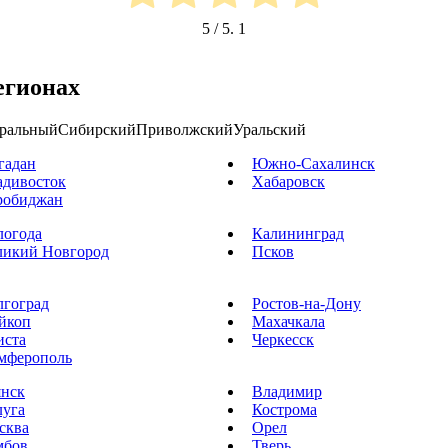
5
/ 5.
1
егионах
ральный
Сибирский
Приволжский
Уральский
гадан
Южно-Сахалинск
адивосток
Хабаровск
робиджан
логода
Калининград
ликий Новгород
Псков
лгоград
Ростов-на-Дону
йкоп
Махачкала
иста
Черкесск
мферополь
янск
Владимир
луга
Кострома
сква
Орел
мбов
Тверь