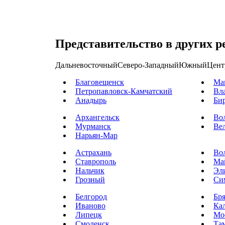
Представительство в других р
Дальневосточный
Северо-Западный
Южный
Цент
Благовещенск
Ма
Петропавловск-Камчатский
Вл
Анадырь
Би
Архангельск
Во
Мурманск
Ве
Нарьян-Мар
Астрахань
Во
Ставрополь
Ма
Нальчик
Эл
Грозный
Си
Белгород
Бр
Иваново
Ка
Липецк
Мо
Смоленск
Та