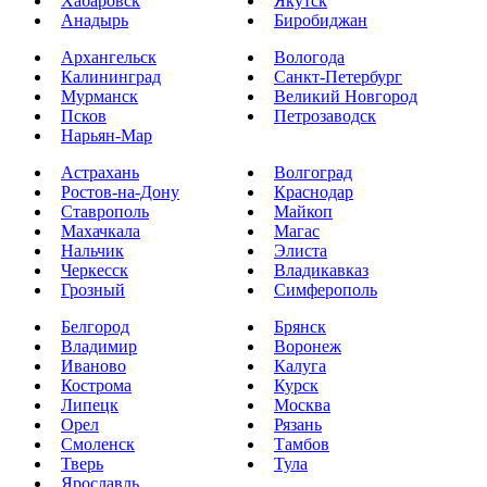
Хабаровск
Якутск
Анадырь
Биробиджан
Архангельск
Вологода
Калининград
Санкт-Петербург
Мурманск
Великий Новгород
Псков
Петрозаводск
Нарьян-Мар
Астрахань
Волгоград
Ростов-на-Дону
Краснодар
Ставрополь
Майкоп
Махачкала
Магас
Нальчик
Элиста
Черкесск
Владикавказ
Грозный
Симферополь
Белгород
Брянск
Владимир
Воронеж
Иваново
Калуга
Кострома
Курск
Липецк
Москва
Орел
Рязань
Смоленск
Тамбов
Тверь
Тула
Ярославль