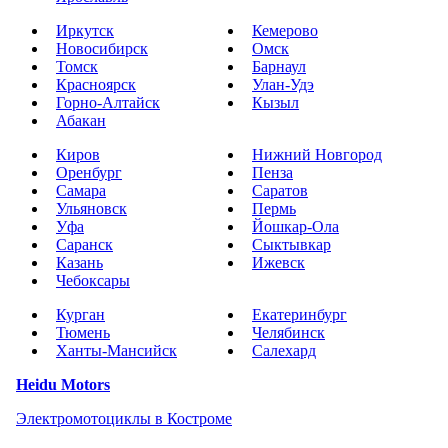
Иркутск
Кемерово
Новосибирск
Омск
Томск
Барнаул
Красноярск
Улан-Удэ
Горно-Алтайск
Кызыл
Абакан
Киров
Нижний Новгород
Оренбург
Пенза
Самара
Саратов
Ульяновск
Пермь
Уфа
Йошкар-Ола
Саранск
Сыктывкар
Казань
Ижевск
Чебоксары
Курган
Екатеринбург
Тюмень
Челябинск
Ханты-Мансийск
Салехард
Heidu Motors
Электромотоциклы в Костроме