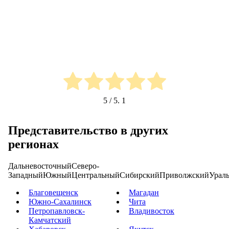
5
/ 5.
1
Представительство в других
регионах
Дальневосточный
Северо-
Западный
Южный
Центральный
Сибирский
Приволжский
Урал
Благовещенск
Магадан
Южно-Сахалинск
Чита
Петропавловск-
Владивосток
Камчатский