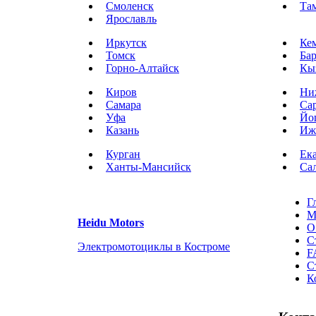
Смоленск
Та
Ярославль
Иркутск
Ке
Томск
Ба
Горно-Алтайск
Кы
Киров
Ни
Самара
Са
Уфа
Йо
Казань
Иж
Курган
Ек
Ханты-Мансийск
Са
Г
М
Heidu Motors
О
С
Электромотоциклы в Костроме
F
С
К