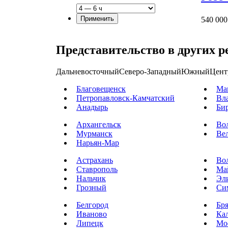
540 000
Представительство в других р
Дальневосточный
Северо-Западный
Южный
Цент
Благовещенск
Ма
Петропавловск-Камчатский
Вл
Анадырь
Би
Архангельск
Во
Мурманск
Ве
Нарьян-Мар
Астрахань
Во
Ставрополь
Ма
Нальчик
Эл
Грозный
Си
Белгород
Бр
Иваново
Ка
Липецк
Мо