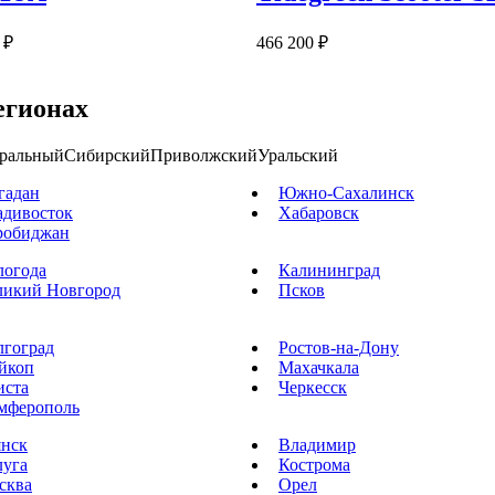
 ₽
466 200 ₽
егионах
ральный
Сибирский
Приволжский
Уральский
гадан
Южно-Сахалинск
адивосток
Хабаровск
робиджан
логода
Калининград
ликий Новгород
Псков
лгоград
Ростов-на-Дону
йкоп
Махачкала
иста
Черкесск
мферополь
янск
Владимир
луга
Кострома
сква
Орел