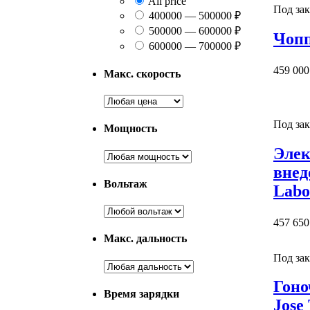
All price
Под зак
400000 — 500000 ₽
500000 — 600000 ₽
Чопп
600000 — 700000 ₽
459 000
Макс. скорость
Под зак
Мощность
Элек
внед
Вольтаж
Laboe
457 650
Макс. дальность
Под зак
Гоно
Время зарядки
Jose