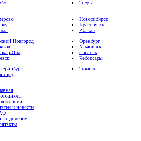
мбов
Тверь
мерово
Новосибирск
рнаул
Красноярск
зыл
Абакан
жний Новгород
Оренбург
ратов
Ульяновск
шкар-Ола
Саранск
евск
Чебоксары
атеринбург
Тюмень
лехард
лавная
отоциклы
 компании
татьи и новости
AQ
тать дилером
онтакты