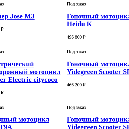
аз
Под заказ
ер Jose M3
Гоночный мотоцик
Heidu K
 ₽
496 800 ₽
аз
Под заказ
трический
Гоночный мотоцик
орожный мотоцикл
Yidegreen Scooter S
r Electric citycoco
466 200 ₽
 ₽
аз
Под заказ
чный мотоцикл
Гоночный мотоцик
 T9A
Yidegreen Scooter S