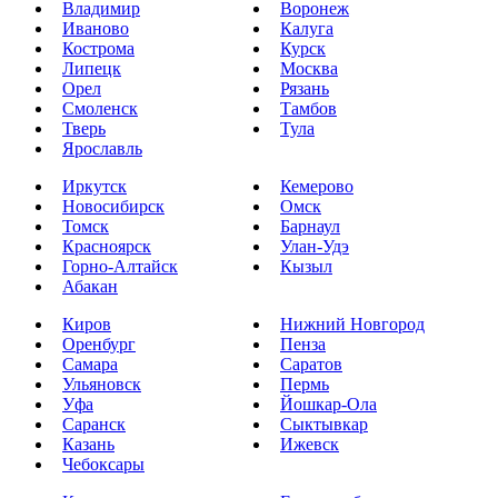
Владимир
Воронеж
Иваново
Калуга
Кострома
Курск
Липецк
Москва
Орел
Рязань
Смоленск
Тамбов
Тверь
Тула
Ярославль
Иркутск
Кемерово
Новосибирск
Омск
Томск
Барнаул
Красноярск
Улан-Удэ
Горно-Алтайск
Кызыл
Абакан
Киров
Нижний Новгород
Оренбург
Пенза
Самара
Саратов
Ульяновск
Пермь
Уфа
Йошкар-Ола
Саранск
Сыктывкар
Казань
Ижевск
Чебоксары