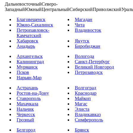
Дальневосточный
Северо-
Западный
Южный
Центральный
Сибирский
Приволжский
Урал
Благовещенск
Магадан
Южно-Сахалинск
Чита
Петропавловск-
Владивосток
Камчатский
Хабаровск
Якутск
Анадырь
Биробиджан
Архангельск
Вологода
Калининград
Санкт-Петербург
Мурманск
Великий Новгород
Псков
Петрозаводск
Нарьян-Мар
Астрахань
Волгоград
Ростов-на-Дону
Краснодар
Ставрополь
Майкоп
Махачкала
Магас
Нальчик
Элиста
Черкесск
Владикавказ
Грозный
Симферополь
Белгород
Брянск