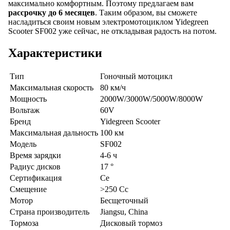
максимально комфортным. Поэтому предлагаем вам
рассрочку до 6 месяцев
. Таким образом, вы сможете
насладиться своим новым электромотоциклом Yidegreen
Scooter SF002 уже сейчас, не откладывая радость на потом.
Характеристики
Тип
Гоночный мотоцикл
Максимальная скорость
80 км/ч
Мощность
2000W/3000W/5000W/8000W
Вольтаж
60V
Бренд
Yidegreen Scooter
Максимальная дальность
100 км
Модель
SF002
Время зарядки
4-6 ч
Радиус дисков
17 °
Сертификация
Ce
Смещение
>250 Cc
Мотор
Бесщеточный
Страна производитель
Jiangsu, China
Тормоза
Дисковый тормоз