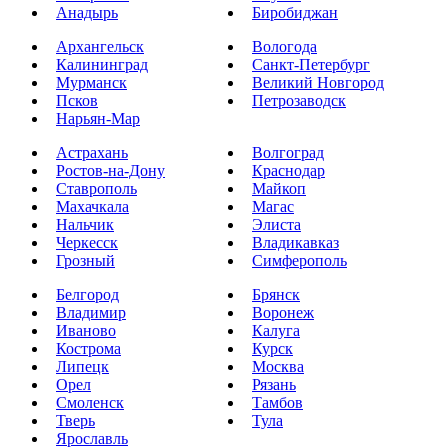
Анадырь
Биробиджан
Архангельск
Вологода
Калининград
Санкт-Петербург
Мурманск
Великий Новгород
Псков
Петрозаводск
Нарьян-Мар
Астрахань
Волгоград
Ростов-на-Дону
Краснодар
Ставрополь
Майкоп
Махачкала
Магас
Нальчик
Элиста
Черкесск
Владикавказ
Грозный
Симферополь
Белгород
Брянск
Владимир
Воронеж
Иваново
Калуга
Кострома
Курск
Липецк
Москва
Орел
Рязань
Смоленск
Тамбов
Тверь
Тула
Ярославль