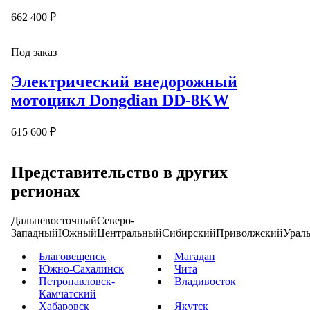
662 400 ₽
Под заказ
Электрический внедорожный
мотоцикл Dongdian DD-8KW
615 600 ₽
Представительство в других
регионах
Дальневосточный
Северо-
Западный
Южный
Центральный
Сибирский
Приволжский
Урал
Благовещенск
Магадан
Южно-Сахалинск
Чита
Петропавловск-
Владивосток
Камчатский
Хабаровск
Якутск