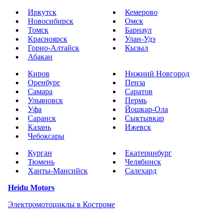
Иркутск
Кемерово
Новосибирск
Омск
Томск
Барнаул
Красноярск
Улан-Удэ
Горно-Алтайск
Кызыл
Абакан
Киров
Нижний Новгород
Оренбург
Пенза
Самара
Саратов
Ульяновск
Пермь
Уфа
Йошкар-Ола
Саранск
Сыктывкар
Казань
Ижевск
Чебоксары
Курган
Екатеринбург
Тюмень
Челябинск
Ханты-Мансийск
Салехард
Heidu Motors
Электромотоциклы в Костроме