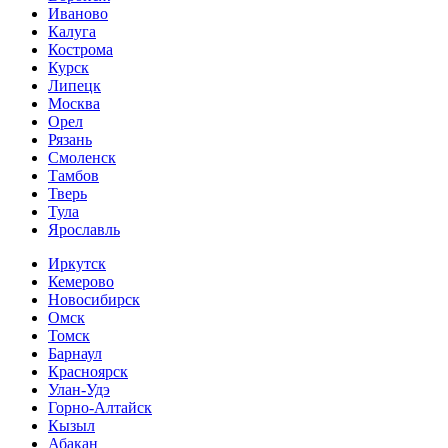
Иваново
Калуга
Кострома
Курск
Липецк
Москва
Орел
Рязань
Смоленск
Тамбов
Тверь
Тула
Ярославль
Иркутск
Кемерово
Новосибирск
Омск
Томск
Барнаул
Красноярск
Улан-Удэ
Горно-Алтайск
Кызыл
Абакан