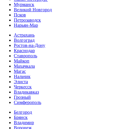
Мурманск
Великий Новгород
Псков
Петрозаводск
Нарьян-Мар
Астрахань
Волгоград
Ростов-на-Дону
Краснодар
Ставрополь
Майкоп
Махачкала
Магас
Нальчик
Элиста
Черкесск
Владикавказ
Грозный
Симферополь
Белгород
Брянск
Владимир
Воронеж