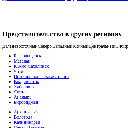
Представительство в других регионах
Дальневосточный
Северо-Западный
Южный
Центральный
Сибир
Благовещенск
Магадан
Южно-Сахалинск
Чита
Петропавловск-Камчатский
Владивосток
Хабаровск
Якутск
Анадырь
Биробиджан
Архангельск
Вологода
Калининград
Санкт-Петербург