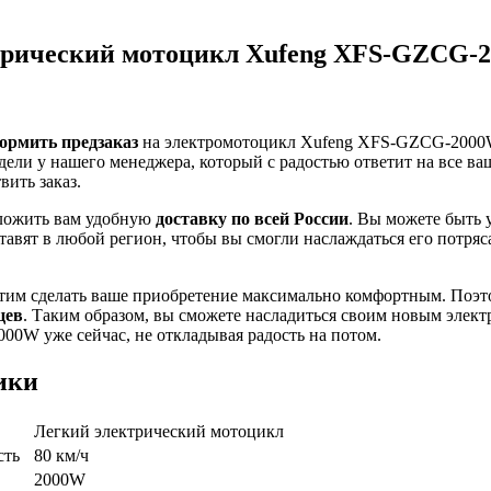
трический мотоцикл Xufeng XFS-GZCG-
ормить предзаказ
на электромотоцикл Xufeng XFS-GZCG-2000
дели у нашего менеджера, который с радостью ответит на все в
ить заказ.
ложить вам удобную
доставку по всей России
. Вы можете быть 
тавят в любой регион, чтобы вы смогли наслаждаться его потря
отим сделать ваше приобретение максимально комфортным. Поэт
цев
. Таким образом, вы сможете насладиться своим новым элек
0W уже сейчас, не откладывая радость на потом.
ики
Легкий электрический мотоцикл
сть
80 км/ч
2000W