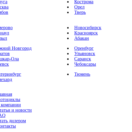
луга
Кострома
сква
Орел
мбов
Тверь
мерово
Новосибирск
рнаул
Красноярск
зыл
Абакан
жний Новгород
Оренбург
ратов
Ульяновск
шкар-Ола
Саранск
евск
Чебоксары
атеринбург
Тюмень
лехард
лавная
отоциклы
 компании
татьи и новости
AQ
тать дилером
онтакты