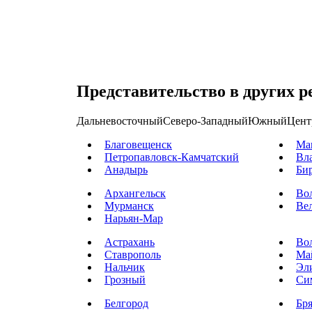
Представительство в других р
Дальневосточный
Северо-Западный
Южный
Цент
Благовещенск
Ма
Петропавловск-Камчатский
Вл
Анадырь
Би
Архангельск
Во
Мурманск
Ве
Нарьян-Мар
Астрахань
Во
Ставрополь
Ма
Нальчик
Эл
Грозный
Си
Белгород
Бр