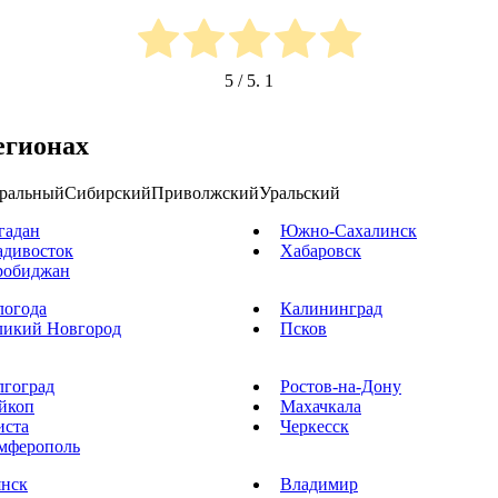
5
/ 5.
1
егионах
ральный
Сибирский
Приволжский
Уральский
гадан
Южно-Сахалинск
адивосток
Хабаровск
робиджан
логода
Калининград
ликий Новгород
Псков
лгоград
Ростов-на-Дону
йкоп
Махачкала
иста
Черкесск
мферополь
янск
Владимир