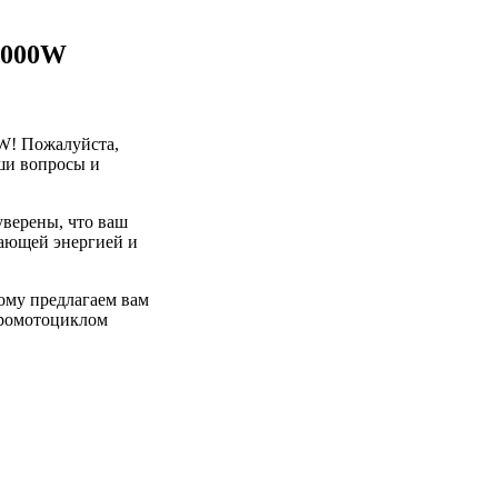
2000W
W! Пожалуйста,
аши вопросы и
уверены, что ваш
сающей энергией и
ому предлагаем вам
тромотоциклом