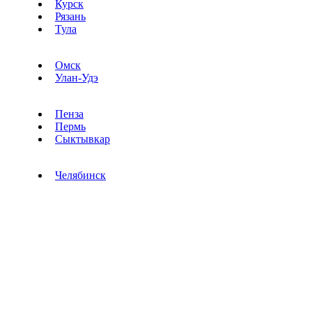
Курск
Рязань
Тула
Омск
Улан-Удэ
Пенза
Пермь
Сыктывкар
Челябинск