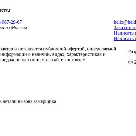
акты
) 967-29-67
hello@heid
ка из Москвы
Заказать з
Написать 
Написать 
ктер и не является публичной офертой, определяемой
Раз
информации о наличии, видах, характеристиках и
продаж по указанным на сайте контактам.
Ⓒ 2
ь детали вызова замерщика