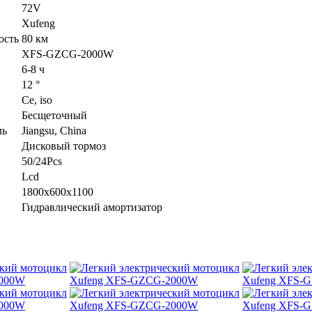
72V
Xufeng
ость
80 км
XFS-GZCG-2000W
6-8 ч
12 °
Ce, iso
Бесщеточный
ль
Jiangsu, China
Дисковый тормоз
50/24Pcs
Lcd
1800x600x1100
Гидравлический амортизатор