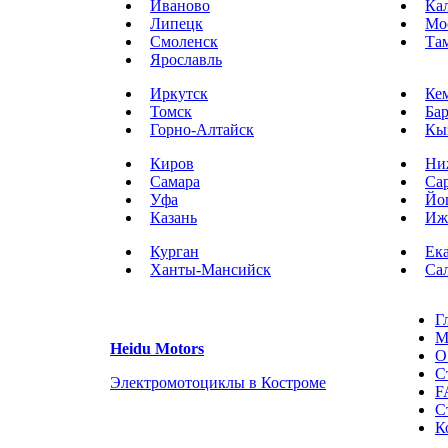
Иваново
Ка
Липецк
Мо
Смоленск
Та
Ярославль
Иркутск
Ке
Томск
Ба
Горно-Алтайск
Кы
Киров
Ни
Самара
Са
Уфа
Йо
Казань
Иж
Курган
Ек
Ханты-Мансийск
Са
Г
М
Heidu Motors
О
С
Электромотоциклы в Костроме
F
С
К