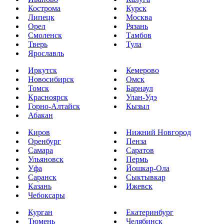
Кострома
Курск
Липецк
Москва
Орел
Рязань
Смоленск
Тамбов
Тверь
Тула
Ярославль
Иркутск
Кемерово
Новосибирск
Омск
Томск
Барнаул
Красноярск
Улан-Удэ
Горно-Алтайск
Кызыл
Абакан
Киров
Нижний Новгород
Оренбург
Пенза
Самара
Саратов
Ульяновск
Пермь
Уфа
Йошкар-Ола
Саранск
Сыктывкар
Казань
Ижевск
Чебоксары
Курган
Екатеринбург
Тюмень
Челябинск