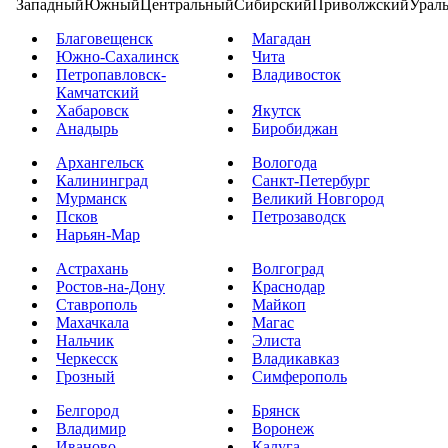
Западный
Южный
Центральный
Сибирский
Приволжский
Урал
Благовещенск
Магадан
Южно-Сахалинск
Чита
Петропавловск-
Владивосток
Камчатский
Хабаровск
Якутск
Анадырь
Биробиджан
Архангельск
Вологода
Калининград
Санкт-Петербург
Мурманск
Великий Новгород
Псков
Петрозаводск
Нарьян-Мар
Астрахань
Волгоград
Ростов-на-Дону
Краснодар
Ставрополь
Майкоп
Махачкала
Магас
Нальчик
Элиста
Черкесск
Владикавказ
Грозный
Симферополь
Белгород
Брянск
Владимир
Воронеж
Иваново
Калуга