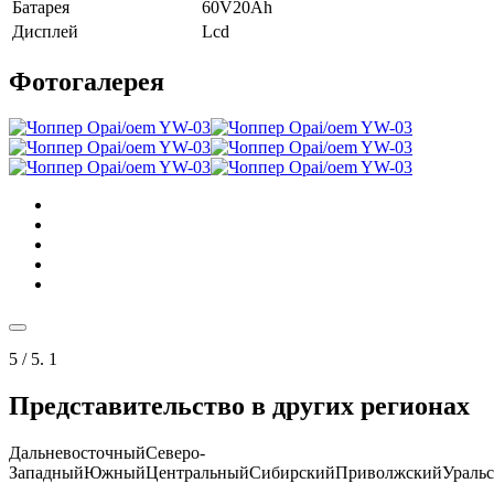
Батарея
60V20Ah
Дисплей
Lcd
Фотогалерея
5
/ 5.
1
Представительство в других регионах
Дальневосточный
Северо-
Западный
Южный
Центральный
Сибирский
Приволжский
Ураль