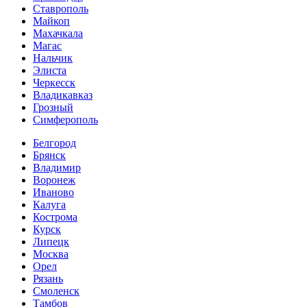
Ставрополь
Майкоп
Махачкала
Магас
Нальчик
Элиста
Черкесск
Владикавказ
Грозный
Симферополь
Белгород
Брянск
Владимир
Воронеж
Иваново
Калуга
Кострома
Курск
Липецк
Москва
Орел
Рязань
Смоленск
Тамбов