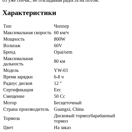
03 уже сейчас, не откладывая радость на потом.
Характеристики
Тип
Чоппер
Максимальная скорость
60 км/ч
Мощность
800W
Вольтаж
60V
Бренд
Opai/oem
Максимальная
80 км
дальность
Модель
YW-03
Время зарядки
6-8 ч
Радиус дисков
12 °
Сертификация
Eec
Смещение
50 Cc
Мотор
Бесщеточный
Страна производитель
Guangxi, China
Дисковый тормоз/барабанный
Тормоза
тормоз
Цвет
На заказ