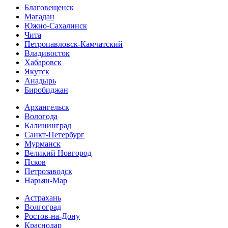
Благовещенск
Магадан
Южно-Сахалинск
Чита
Петропавловск-Камчатский
Владивосток
Хабаровск
Якутск
Анадырь
Биробиджан
Архангельск
Вологода
Калининград
Санкт-Петербург
Мурманск
Великий Новгород
Псков
Петрозаводск
Нарьян-Мар
Астрахань
Волгоград
Ростов-на-Дону
Краснодар