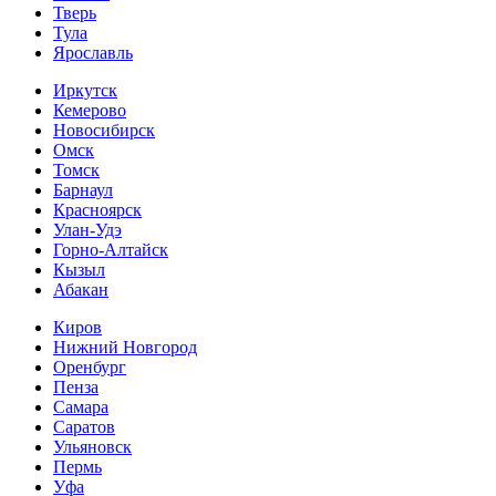
Тверь
Тула
Ярославль
Иркутск
Кемерово
Новосибирск
Омск
Томск
Барнаул
Красноярск
Улан-Удэ
Горно-Алтайск
Кызыл
Абакан
Киров
Нижний Новгород
Оренбург
Пенза
Самара
Саратов
Ульяновск
Пермь
Уфа