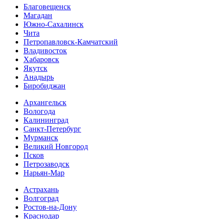
Благовещенск
Магадан
Южно-Сахалинск
Чита
Петропавловск-Камчатский
Владивосток
Хабаровск
Якутск
Анадырь
Биробиджан
Архангельск
Вологода
Калининград
Санкт-Петербург
Мурманск
Великий Новгород
Псков
Петрозаводск
Нарьян-Мар
Астрахань
Волгоград
Ростов-на-Дону
Краснодар