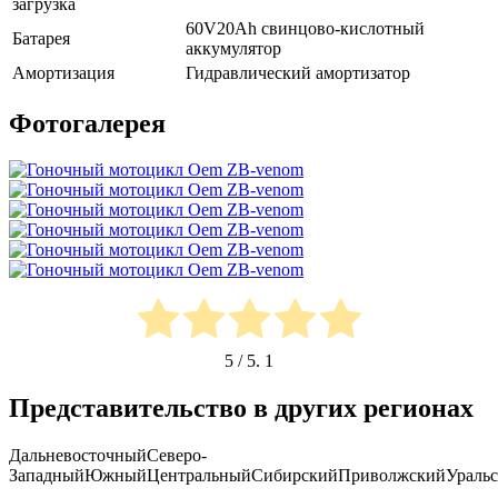
загрузка
60V20Ah свинцово-кислотный
Батарея
аккумулятор
Амортизация
Гидравлический амортизатор
Фотогалерея
5
/ 5.
1
Представительство в других регионах
Дальневосточный
Северо-
Западный
Южный
Центральный
Сибирский
Приволжский
Ураль