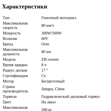
Характеристики
Тип
Гоночный мотоцикл
Максимальная
80 км/ч
скорость
Мощность
300W/500W
Вольтаж
60V
Бренд
Oem
Максимальная
80 км
дальность
Модель
ZB-venom
Время зарядки
8 ч
Радиус дисков
17 °
Сертификация
Ce
Мотор
Бесщеточный
Страна
Jiangsu, China
производитель
Тормоза
Гидравлический дисковый тормоз
Цвет
На заказ
Максимальная
200 кг