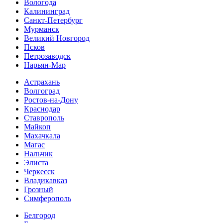
Вологода
Калининград
Санкт-Петербург
Мурманск
Великий Новгород
Псков
Петрозаводск
Нарьян-Мар
Астрахань
Волгоград
Ростов-на-Дону
Краснодар
Ставрополь
Майкоп
Махачкала
Магас
Нальчик
Элиста
Черкесск
Владикавказ
Грозный
Симферополь
Белгород