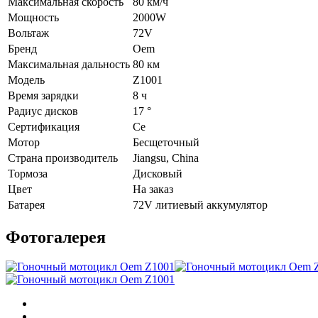
Максимальная скорость
80 км/ч
Мощность
2000W
Вольтаж
72V
Бренд
Oem
Максимальная дальность
80 км
Модель
Z1001
Время зарядки
8 ч
Радиус дисков
17 °
Сертификация
Ce
Мотор
Бесщеточный
Страна производитель
Jiangsu, China
Тормоза
Дисковый
Цвет
На заказ
Батарея
72V литиевый аккумулятор
Фотогалерея