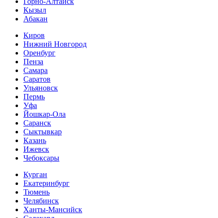
Горно-Алтайск
Кызыл
Абакан
Киров
Нижний Новгород
Оренбург
Пенза
Самара
Саратов
Ульяновск
Пермь
Уфа
Йошкар-Ола
Саранск
Сыктывкар
Казань
Ижевск
Чебоксары
Курган
Екатеринбург
Тюмень
Челябинск
Ханты-Мансийск