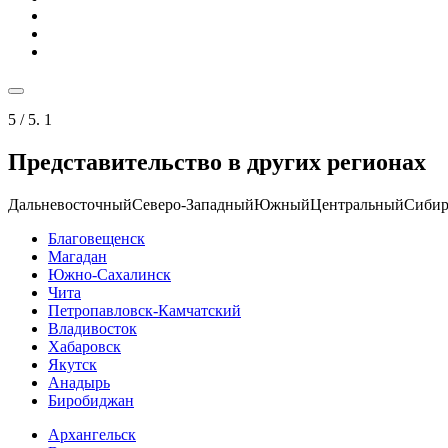
5
/ 5.
1
Представительство в других регионах
Дальневосточный
Северо-Западный
Южный
Центральный
Сибир
Благовещенск
Магадан
Южно-Сахалинск
Чита
Петропавловск-Камчатский
Владивосток
Хабаровск
Якутск
Анадырь
Биробиджан
Архангельск