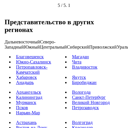
5
/ 5.
1
Представительство в других
регионах
Дальневосточный
Северо-
Западный
Южный
Центральный
Сибирский
Приволжский
Урал
Благовещенск
Магадан
Южно-Сахалинск
Чита
Петропавловск-
Владивосток
Камчатский
Хабаровск
Якутск
Анадырь
Биробиджан
Архангельск
Вологода
Калининград
Санкт-Петербург
Мурманск
Великий Новгород
Псков
Петрозаводск
Нарьян-Мар
Астрахань
Волгоград
Ростов-на-Дону
Краснодар