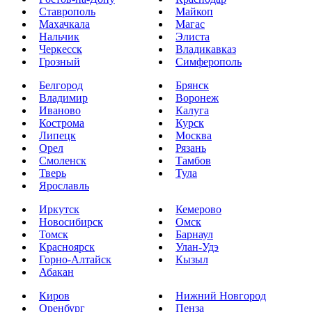
Ставрополь
Майкоп
Махачкала
Магас
Нальчик
Элиста
Черкесск
Владикавказ
Грозный
Симферополь
Белгород
Брянск
Владимир
Воронеж
Иваново
Калуга
Кострома
Курск
Липецк
Москва
Орел
Рязань
Смоленск
Тамбов
Тверь
Тула
Ярославль
Иркутск
Кемерово
Новосибирск
Омск
Томск
Барнаул
Красноярск
Улан-Удэ
Горно-Алтайск
Кызыл
Абакан
Киров
Нижний Новгород
Оренбург
Пенза