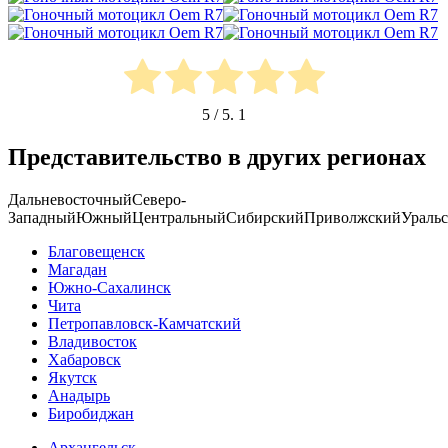
5
/ 5.
1
Представительство в других регионах
Дальневосточный
Северо-
Западный
Южный
Центральный
Сибирский
Приволжский
Ураль
Благовещенск
Магадан
Южно-Сахалинск
Чита
Петропавловск-Камчатский
Владивосток
Хабаровск
Якутск
Анадырь
Биробиджан
Архангельск