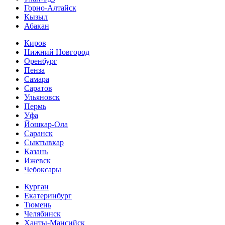
Горно-Алтайск
Кызыл
Абакан
Киров
Нижний Новгород
Оренбург
Пенза
Самара
Саратов
Ульяновск
Пермь
Уфа
Йошкар-Ола
Саранск
Сыктывкар
Казань
Ижевск
Чебоксары
Курган
Екатеринбург
Тюмень
Челябинск
Ханты-Мансийск