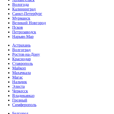
Вологода
Калининград
Санкт-Петербург
Мурманск
Великий Новгород
Псков
Петрозаводск
Нарьян-Мар
Астрахань
Волгоград
Ростов-на-Дону
Краснодар
Ставрополь
Майкоп
Махачкала
Магас
Нальчик
Элиста
Черкесск
Владикавказ
Грозный
Симферополь
Белгород