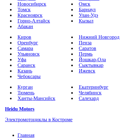
Новосибирск
Омск
Томск
Барнаул
Красноярск
Улан-Удэ
Горно-Алтайск
Кызыл
Абакан
Киров
Нижний Новгород
Оренбург
Пенза
Самара
Саратов
Ульяновск
Пермь
Уфа
Йошкар-Ола
Саранск
Сыктывкар
Казань
Ижевск
Чебоксары
Курган
Екатеринбург
Тюмень
Челябинск
Ханты-Мансийск
Салехард
Heidu Motors
Электромотоциклы в Костроме
Главная