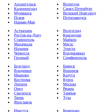
Архангельск
Вологода
Калининград
Санкт-Петербург
Мурманск
Великий Новгород
Псков
Петрозаводск
Нарьян-Мар
Астрахань
Волгоград
Ростов-на-Дону
Краснодар
Ставрополь
Майкоп
Махачкала
Магас
Нальчик
Элиста
Черкесск
Владикавказ
Грозный
Симферополь
Белгород
Брянск
Владимир
Воронеж
Иваново
Калуга
Кострома
Курск
Липецк
Москва
Орел
Рязань
Смоленск
Тамбов
Тверь
Тула
Ярославль
Иркутск
Кемерово