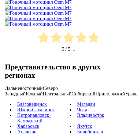
5
/ 5.
1
Представительство в других
регионах
Дальневосточный
Северо-
Западный
Южный
Центральный
Сибирский
Приволжский
Урал
Благовещенск
Магадан
Южно-Сахалинск
Чита
Петропавловск-
Владивосток
Камчатский
Хабаровск
Якутск
Анадырь
Биробиджан