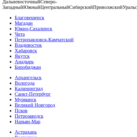
Дальневосточный
Северо-
Западный
Южный
Центральный
Сибирский
Приволжский
Ураль
Благовещенск
Магадан
Южно-Сахалинск
Чита
Петропавловск-Камчатский
Владивосток
Хабаровск
Якутск
Анадырь
Биробиджан
Архангельск
Вологода
Калининград
Санкт-Петербург
Мурманск
Великий Новгород
Псков
Петрозаводск
Нарьян-Мар
Астрахань