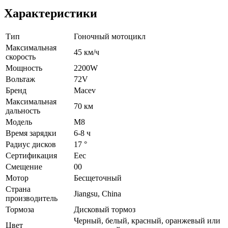
Характеристики
Тип
Гоночный мотоцикл
Максимальная
45 км/ч
скорость
Мощность
2200W
Вольтаж
72V
Бренд
Macev
Максимальная
70 км
дальность
Модель
M8
Время зарядки
6-8 ч
Радиус дисков
17 °
Сертификация
Eec
Смещение
00
Мотор
Бесщеточный
Страна
Jiangsu, China
производитель
Тормоза
Дисковый тормоз
Черный, белый, красный, оранжевый или
Цвет