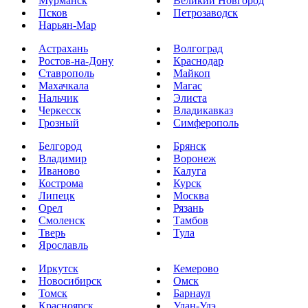
Мурманск
Великий Новгород
Псков
Петрозаводск
Нарьян-Мар
Астрахань
Волгоград
Ростов-на-Дону
Краснодар
Ставрополь
Майкоп
Махачкала
Магас
Нальчик
Элиста
Черкесск
Владикавказ
Грозный
Симферополь
Белгород
Брянск
Владимир
Воронеж
Иваново
Калуга
Кострома
Курск
Липецк
Москва
Орел
Рязань
Смоленск
Тамбов
Тверь
Тула
Ярославль
Иркутск
Кемерово
Новосибирск
Омск
Томск
Барнаул
Красноярск
Улан-Удэ