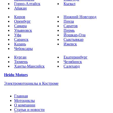
Горно-Алтайск
Кызыл
Абакан
Киров
Нижний Новгород
Оренбург
Пенза
Самара
Саратов
Ульяновск
Пермь
Уфа
Йошкар-Ола
Саранск
Сыктывкар
Казань
Ижевск
Чебоксары
Курган
Екатеринбург
Тюмень
Челябинск
Ханты-Мансийск
Салехард
Heidu Motors
Электромотоциклы в Костроме
Главная
Мотоциклы
О компании
Статьи и новости