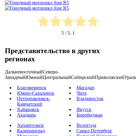
5
/ 5.
1
Представительство в других
регионах
Дальневосточный
Северо-
Западный
Южный
Центральный
Сибирский
Приволжский
Урал
Благовещенск
Магадан
Южно-Сахалинск
Чита
Петропавловск-
Владивосток
Камчатский
Хабаровск
Якутск
Анадырь
Биробиджан
Архангельск
Вологода
Калининград
Санкт-Петербург