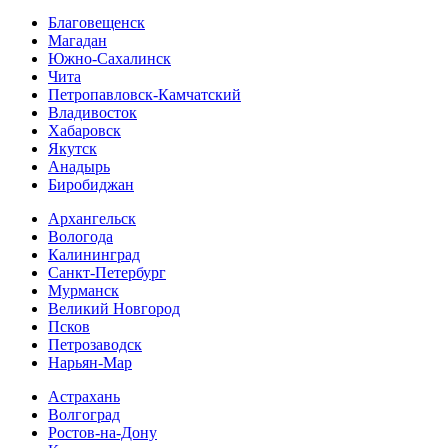
Благовещенск
Магадан
Южно-Сахалинск
Чита
Петропавловск-Камчатский
Владивосток
Хабаровск
Якутск
Анадырь
Биробиджан
Архангельск
Вологода
Калининград
Санкт-Петербург
Мурманск
Великий Новгород
Псков
Петрозаводск
Нарьян-Мар
Астрахань
Волгоград
Ростов-на-Дону