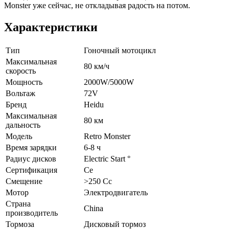
Monster уже сейчас, не откладывая радость на потом.
Характеристики
Тип
Гоночный мотоцикл
Максимальная
80 км/ч
скорость
Мощность
2000W/5000W
Вольтаж
72V
Бренд
Heidu
Максимальная
80 км
дальность
Модель
Retro Monster
Время зарядки
6-8 ч
Радиус дисков
Electric Start °
Сертификация
Ce
Смещение
>250 Cc
Мотор
Электродвигатель
Страна
China
производитель
Тормоза
Дисковый тормоз