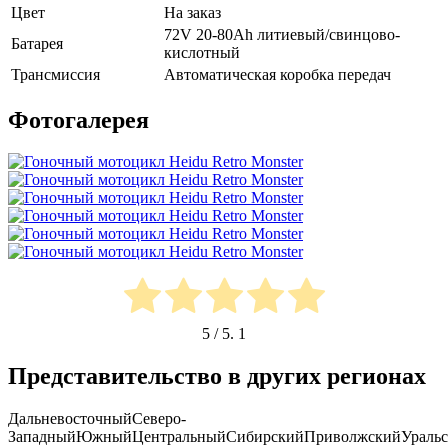
Цвет
На заказ
72V 20-80Ah литиевый/свинцово-
Батарея
кислотный
Трансмиссия
Автоматическая коробка передач
Фотогалерея
5
/ 5.
1
Представительство в других регионах
Дальневосточный
Северо-
Западный
Южный
Центральный
Сибирский
Приволжский
Ураль