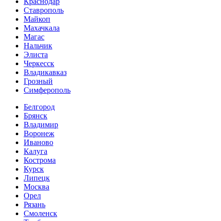
Краснодар
Ставрополь
Майкоп
Махачкала
Магас
Нальчик
Элиста
Черкесск
Владикавказ
Грозный
Симферополь
Белгород
Брянск
Владимир
Воронеж
Иваново
Калуга
Кострома
Курск
Липецк
Москва
Орел
Рязань
Смоленск