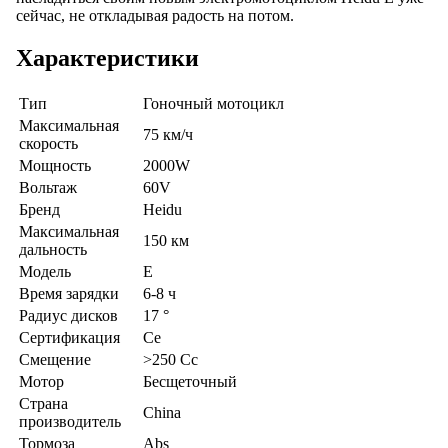
сейчас, не откладывая радость на потом.
Характеристики
Тип
Гоночный мотоцикл
Максимальная
75 км/ч
скорость
Мощность
2000W
Вольтаж
60V
Бренд
Heidu
Максимальная
150 км
дальность
Модель
E
Время зарядки
6-8 ч
Радиус дисков
17 °
Сертификация
Ce
Смещение
>250 Cc
Мотор
Бесщеточный
Страна
China
производитель
Тормоза
Abs