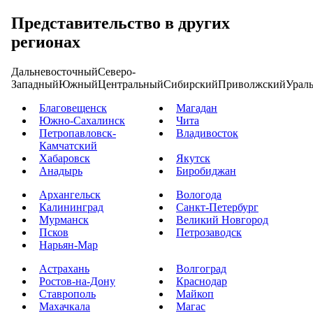
Представительство в других
регионах
Дальневосточный
Северо-
Западный
Южный
Центральный
Сибирский
Приволжский
Урал
Благовещенск
Магадан
Южно-Сахалинск
Чита
Петропавловск-
Владивосток
Камчатский
Хабаровск
Якутск
Анадырь
Биробиджан
Архангельск
Вологода
Калининград
Санкт-Петербург
Мурманск
Великий Новгород
Псков
Петрозаводск
Нарьян-Мар
Астрахань
Волгоград
Ростов-на-Дону
Краснодар
Ставрополь
Майкоп
Махачкала
Магас