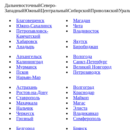
Дальневосточный
Северо-
Западный
Южный
Центральный
Сибирский
Приволжский
Урал
Благовещенск
Магадан
Южно-Сахалинск
Чита
Петропавловск-
Владивосток
Камчатский
Хабаровск
Якутск
Анадырь
Биробиджан
Архангельск
Вологода
Калининград
Санкт-Петербург
Мурманск
Великий Новгород
Псков
Петрозаводск
Нарьян-Мар
Астрахань
Волгоград
Ростов-на-Дону
Краснодар
Ставрополь
Майкоп
Махачкала
Магас
Нальчик
Элиста
Черкесск
Владикавказ
Грозный
Симферополь
Белгород
Брянск