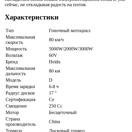
сейчас, не откладывая радость на потом.
Характеристики
Тип
Гоночный мотоцикл
Максимальная
80 км/ч
скорость
Мощность
5000W/2000W/3000W
Вольтаж
60V
Бренд
Heidu
Максимальная
80 км
дальность
Модель
D
Время зарядки
6-8 ч
Радиус дисков
17 °
Сертификация
Ce
Смещение
250 Cc
Мотор
Бесщеточный
Страна
China
производитель
Тормоза
Дисковый тормоз