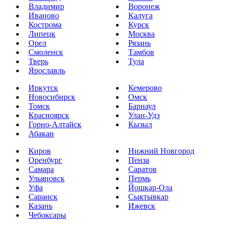
Владимир
Воронеж
Иваново
Калуга
Кострома
Курск
Липецк
Москва
Орел
Рязань
Смоленск
Тамбов
Тверь
Тула
Ярославль
Иркутск
Кемерово
Новосибирск
Омск
Томск
Барнаул
Красноярск
Улан-Удэ
Горно-Алтайск
Кызыл
Абакан
Киров
Нижний Новгород
Оренбург
Пенза
Самара
Саратов
Ульяновск
Пермь
Уфа
Йошкар-Ола
Саранск
Сыктывкар
Казань
Ижевск
Чебоксары