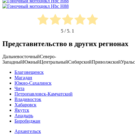
5
/ 5.
1
Представительство в других регионах
Дальневосточный
Северо-
Западный
Южный
Центральный
Сибирский
Приволжский
Ураль
Благовещенск
Магадан
Южно-Сахалинск
Чита
Петропавловск-Камчатский
Владивосток
Хабаровск
Якутск
Анадырь
Биробиджан
Архангельск