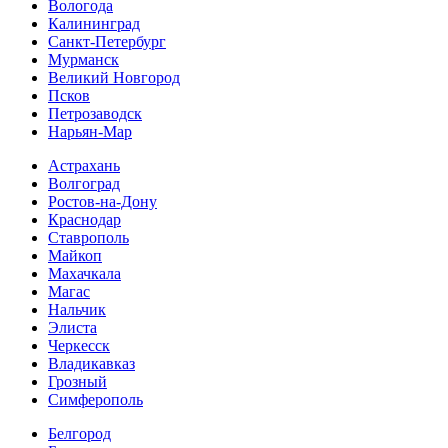
Вологода
Калининград
Санкт-Петербург
Мурманск
Великий Новгород
Псков
Петрозаводск
Нарьян-Мар
Астрахань
Волгоград
Ростов-на-Дону
Краснодар
Ставрополь
Майкоп
Махачкала
Магас
Нальчик
Элиста
Черкесск
Владикавказ
Грозный
Симферополь
Белгород