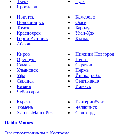
Тверь
Тула
Ярославль
Иркутск
Кемерово
Новосибирск
Омск
Томск
Барнаул
Красноярск
Улан-Удэ
Горно-Алтайск
Кызыл
Абакан
Киров
Нижний Новгород
Оренбург
Пенза
Самара
Саратов
Ульяновск
Пермь
Уфа
Йошкар-Ола
Саранск
Сыктывкар
Казань
Ижевск
Чебоксары
Курган
Екатеринбург
Тюмень
Челябинск
Ханты-Мансийск
Салехард
Heidu Motors
Электромотоциклы в Костроме