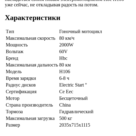
уже сейчас, не откладывая радость на потом.
Характеристики
Тип
Гоночный мотоцикл
Максимальная скорость
80 км/ч
Мощность
2000W
Вольтаж
60V
Бренд
Hbc
Максимальная дальность
80 км
Модель
H106
Время зарядки
6-8 ч
Радиус дисков
Electric Start °
Сертификация
Ce Eec
Мотор
Бесщеточный
Страна производитель
China
Тормоза
Гидравлический
Максимальная загрузка
500 кг
Размер
2035x715x1115