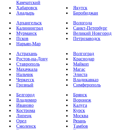
Камчатский
Хабаровск
Якутск
Анадырь
Биробиджан
Архангельск
Вологода
Калининград
Санкт-Петербург
Мурманск
Великий Новгород
Псков
Петрозаводск
Нарьян-Мар
Астрахань
Волгоград
Ростов-на-Дону
Краснодар
Ставрополь
Майкоп
Махачкала
Магас
Нальчик
Элиста
Черкесск
Владикавказ
Грозный
Симферополь
Белгород
Брянск
Владимир
Воронеж
Иваново
Калуга
Кострома
Курск
Липецк
Москва
Орел
Рязань
Смоленск
Тамбов