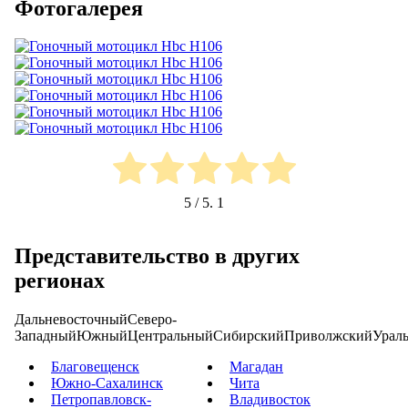
Фотогалерея
5
/ 5.
1
Представительство в других
регионах
Дальневосточный
Северо-
Западный
Южный
Центральный
Сибирский
Приволжский
Урал
Благовещенск
Магадан
Южно-Сахалинск
Чита
Петропавловск-
Владивосток