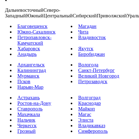
Дальневосточный
Северо-
Западный
Южный
Центральный
Сибирский
Приволжский
Урал
Благовещенск
Магадан
Южно-Сахалинск
Чита
Петропавловск-
Владивосток
Камчатский
Хабаровск
Якутск
Анадырь
Биробиджан
Архангельск
Вологода
Калининград
Санкт-Петербург
Мурманск
Великий Новгород
Псков
Петрозаводск
Нарьян-Мар
Астрахань
Волгоград
Ростов-на-Дону
Краснодар
Ставрополь
Майкоп
Махачкала
Магас
Нальчик
Элиста
Черкесск
Владикавказ
Грозный
Симферополь