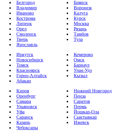
Белгород
Брянск
Владимир
Воронеж
Иваново
Калуга
Кострома
Курск
Липецк
Москва
Орел
Рязань
Смоленск
Тамбов
Тверь
Тула
Ярославль
Иркутск
Кемерово
Новосибирск
Омск
Томск
Барнаул
Красноярск
Улан-Удэ
Горно-Алтайск
Кызыл
Абакан
Киров
Нижний Новгород
Оренбург
Пенза
Самара
Саратов
Ульяновск
Пермь
Уфа
Йошкар-Ола
Саранск
Сыктывкар
Казань
Ижевск
Чебоксары