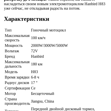
насладиться своим новым электромотоциклом Hanbird H83
уже сейчас, не откладывая радость на потом.
Характеристики
Тип
Гоночный мотоцикл
Максимальная
100 км/ч
скорость
Мощность
2000W/3000W/5000W
Вольтаж
72V
Бренд
Hanbird
Максимальная
180 км
дальность
Модель
H83
Время зарядки
6-8 ч
Радиус дисков
17 °
Сертификация
Ce
Мотор
Бесщеточный
Страна
Jiangsu, China
производитель
Передний двойной дисковый тормоз,