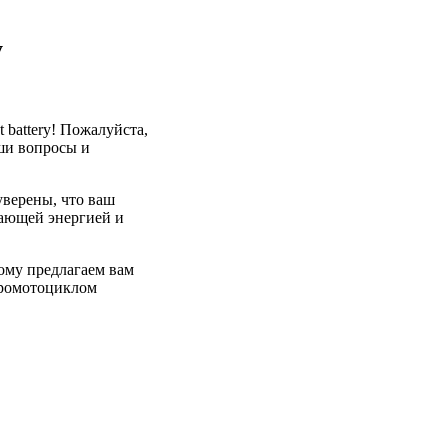
y
 battery! Пожалуйста,
аши вопросы и
уверены, что ваш
сающей энергией и
ому предлагаем вам
тромотоциклом