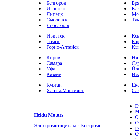
Белгород
Бр
Иваново
Ка
Липецк
Мо
Смоленск
Та
Ярославль
Иркутск
Ке
Томск
Ба
Горно-Алтайск
Кы
Киров
Ни
Самара
Са
Уфа
Йо
Казань
Иж
Курган
Ек
Ханты-Мансийск
Са
Г
М
Heidu Motors
О
С
Электромотоциклы в Костроме
F
С