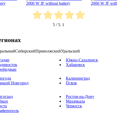
5
/ 5.
1
егионах
ральный
Сибирский
Приволжский
Уральский
гадан
Южно-Сахалинск
адивосток
Хабаровск
робиджан
логода
Калининград
ликий Новгород
Псков
лгоград
Ростов-на-Дону
йкоп
Махачкала
иста
Черкесск
мферополь