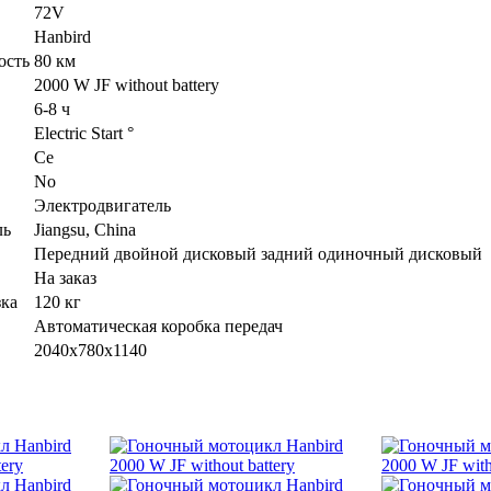
72V
Hanbird
ость
80 км
2000 W JF without battery
6-8 ч
Electric Start °
Ce
No
Электродвигатель
ль
Jiangsu, China
Передний двойной дисковый задний одиночный дисковый
На заказ
зка
120 кг
Автоматическая коробка передач
2040x780x1140