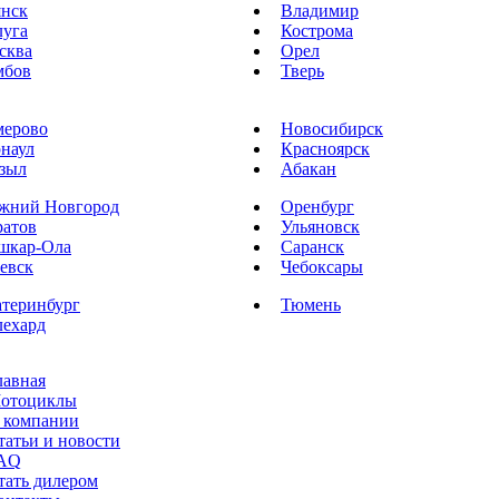
янск
Владимир
луга
Кострома
сква
Орел
мбов
Тверь
мерово
Новосибирск
рнаул
Красноярск
зыл
Абакан
жний Новгород
Оренбург
ратов
Ульяновск
шкар-Ола
Саранск
евск
Чебоксары
атеринбург
Тюмень
лехард
лавная
отоциклы
 компании
татьи и новости
AQ
тать дилером