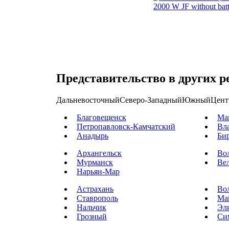
Представительство в других р
Дальневосточный
Северо-Западный
Южный
Цент
Благовещенск
Ма
Петропавловск-Камчатский
Вл
Анадырь
Би
Архангельск
Во
Мурманск
Ве
Нарьян-Мар
Астрахань
Во
Ставрополь
Ма
Нальчик
Эл
Грозный
Си