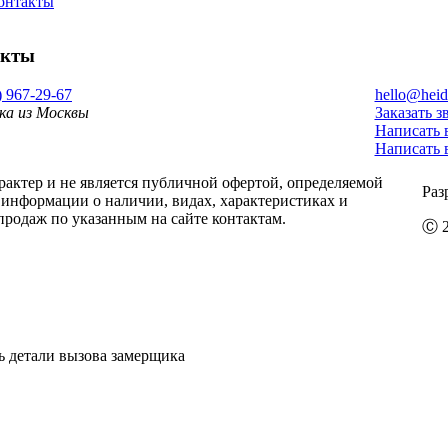
онтакты
акты
) 967-29-67
hello@heid
ка из Москвы
Заказать з
Написать 
Написать 
ктер и не является публичной офертой, определяемой
Раз
информации о наличии, видах, характеристиках и
продаж по указанным на сайте контактам.
Ⓒ 2
ь детали вызова замерщика