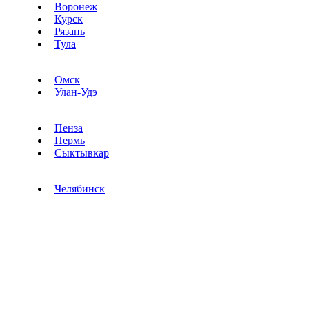
Воронеж
Курск
Рязань
Тула
Омск
Улан-Удэ
Пенза
Пермь
Сыктывкар
Челябинск