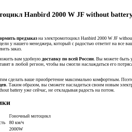
оцикл Hanbird 2000 W JF without batter
ормить предзаказ
на электромотоцикл Hanbird 2000 W JF without
дели у нашего менеджера, который с радостью ответит на все в
ить заказ.
ложить вам удобную
доставку по всей России
. Вы можете быть 
тавят в любой регион, чтобы вы смогли наслаждаться его потря
отим сделать ваше приобретение максимально комфортным. Поэт
цев
. Таким образом, вы сможете насладиться своим новым элек
hout battery уже сейчас, не откладывая радость на потом.
ики
Гоночный мотоцикл
сть
80 км/ч
2000W