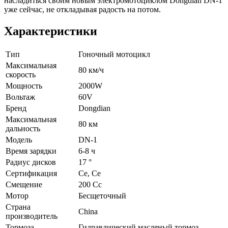
насладиться своим новым электромотоциклом Dongdian DN-1
уже сейчас, не откладывая радость на потом.
Характеристики
Тип
Гоночный мотоцикл
Максимальная
80 км/ч
скорость
Мощность
2000W
Вольтаж
60V
Бренд
Dongdian
Максимальная
80 км
дальность
Модель
DN-1
Время зарядки
6-8 ч
Радиус дисков
17 °
Сертификация
Ce, Ce
Смещение
200 Cc
Мотор
Бесщеточный
Страна
China
производитель
Тормоза
Гидравлический масляный тормоз