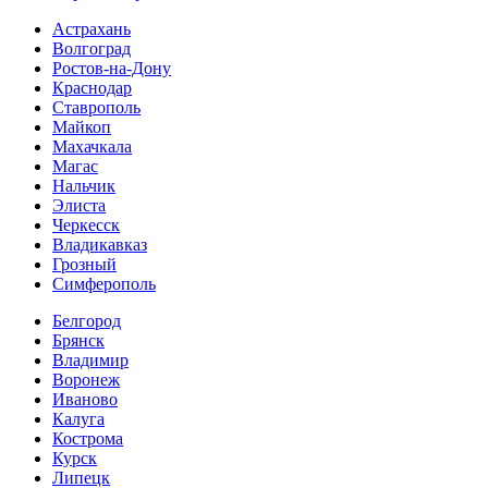
Астрахань
Волгоград
Ростов-на-Дону
Краснодар
Ставрополь
Майкоп
Махачкала
Магас
Нальчик
Элиста
Черкесск
Владикавказ
Грозный
Симферополь
Белгород
Брянск
Владимир
Воронеж
Иваново
Калуга
Кострома
Курск
Липецк