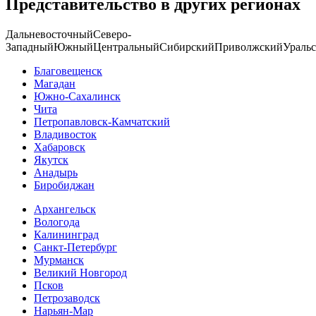
Представительство в других регионах
Дальневосточный
Северо-
Западный
Южный
Центральный
Сибирский
Приволжский
Ураль
Благовещенск
Магадан
Южно-Сахалинск
Чита
Петропавловск-Камчатский
Владивосток
Хабаровск
Якутск
Анадырь
Биробиджан
Архангельск
Вологода
Калининград
Санкт-Петербург
Мурманск
Великий Новгород
Псков
Петрозаводск
Нарьян-Мар