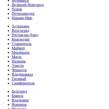
Мурманск
Великий Новгород
Псков
Петрозаводск
Нарьян-Мар
Астрахань
Волгоград
Ростов-на-Дону
Краснодар
Ставрополь
Майкоп
Махачкала
Магас
Нальчик
Элиста
Черкесск
Владикавказ
Грозный
Симферополь
Белгород
Брянск
Владимир
Воронеж
Иваново