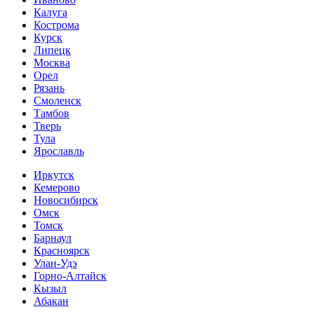
Калуга
Кострома
Курск
Липецк
Москва
Орел
Рязань
Смоленск
Тамбов
Тверь
Тула
Ярославль
Иркутск
Кемерово
Новосибирск
Омск
Томск
Барнаул
Красноярск
Улан-Удэ
Горно-Алтайск
Кызыл
Абакан