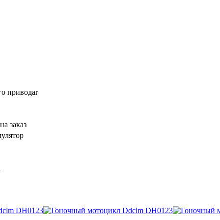
го приводаr
на заказ
мулятор
а