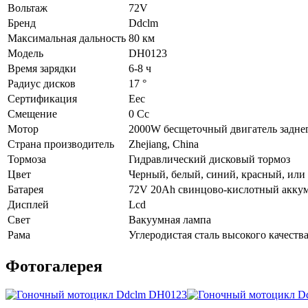
Вольтаж
72V
Бренд
Ddclm
Максимальная дальность
80 км
Модель
DH0123
Время зарядки
6-8 ч
Радиус дисков
17 °
Сертификация
Eec
Смещение
0 Cc
Мотор
2000W бесщеточный двигатель задне
Страна производитель
Zhejiang, China
Тормоза
Гидравлический дисковый тормоз
Цвет
Черный, белый, cиний, красный, или 
Батарея
72V 20Ah свинцово-кислотный акку
Дисплей
Lcd
Свет
Вакуумная лампа
Рама
Углеродистая сталь высокого качеств
Фотогалерея