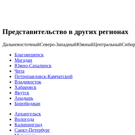
Представительство в других регионах
Дальневосточный
Северо-Западный
Южный
Центральный
Сибир
Благовещенск
Магадан
Южно-Сахалинск
Чита
Петропавловск-Камчатский
Владивосток
Хабаровск
Якутск
Анадырь
Биробиджан
Архангельск
Вологода
Калининград
Санкт-Петербург